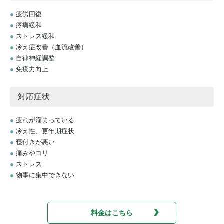
●
疲労回復
●
疼痛緩和
●
ストレス緩和
●
冷え症改善（血流改善）
●
自律神経調整
●
免疫力向上
対応症状
●
疲れが溜まっている
●
冷え性、更年期症状
●
寝付きが悪い
●
痛みやコリ
●
ストレス
●
物事に集中できない
料金はこちら