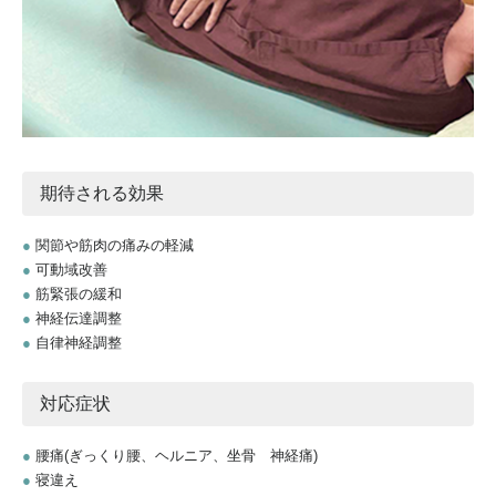
期待される効果
●
関節や筋肉の痛みの軽減
●
可動域改善
●
筋緊張の緩和
●
神経伝達調整
●
自律神経調整
対応症状
●
腰痛(ぎっくり腰、ヘルニア、坐骨 神経痛)
●
寝違え