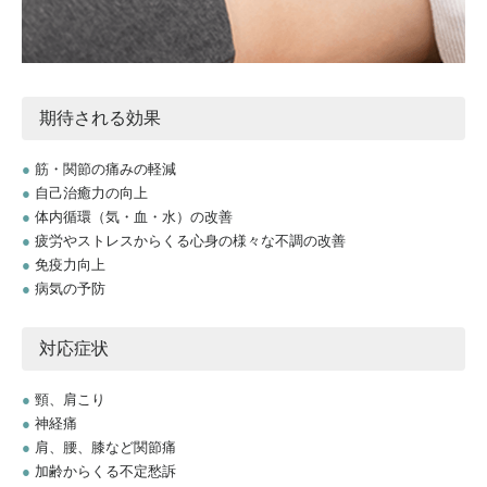
期待される効果
●
筋・関節の痛みの軽減
●
自己治癒力の向上
●
体内循環（気・血・水）の改善
●
疲労やストレスからくる心身の様々な不調の改善
●
免疫力向上
●
病気の予防
対応症状
●
頸、肩こり
●
神経痛
●
肩、腰、膝など関節痛
●
加齢からくる不定愁訴