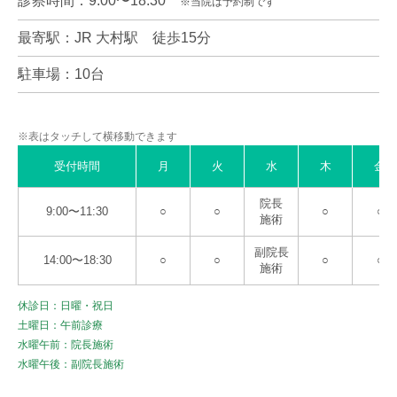
診察時間：9:00〜18:30
※当院は予約制です
最寄駅：JR 大村駅 徒歩15分
駐車場：10台
※表はタッチして横移動できます
受付時間
月
火
水
木
金
院長
9:00〜11:30
○
○
○
○
施術
副院長
14:00〜18:30
○
○
○
○
施術
休診日：日曜・祝日
土曜日：午前診療
水曜午前：院長施術
水曜午後：副院長施術