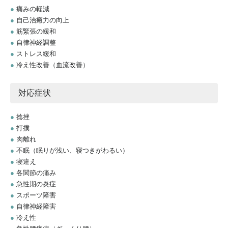
●
痛みの軽減
●
自己治癒力の向上
●
筋緊張の緩和
●
自律神経調整
●
ストレス緩和
●
冷え性改善（血流改善）
対応症状
●
捻挫
●
打撲
●
肉離れ
●
不眠（眠りが浅い、寝つきがわるい）
●
寝違え
●
各関節の痛み
●
急性期の炎症
●
スポーツ障害
●
自律神経障害
●
冷え性